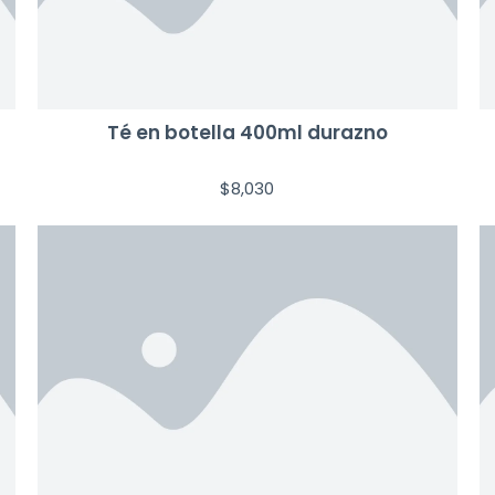
Té en botella 400ml durazno
$
8,030