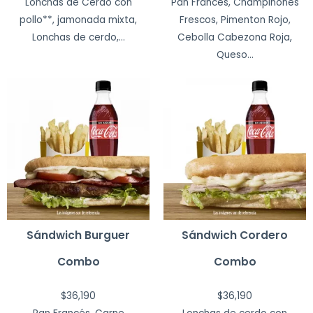
Lonchas de Cerdo con
Pan Francés, Champiñones
pollo**, jamonada mixta,
Frescos, Pimenton Rojo,
Lonchas de cerdo,...
Cebolla Cabezona Roja,
Queso...
Sándwich Burguer
Sándwich Cordero
Combo
Combo
$
36,190
$
36,190