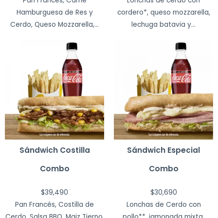
Pan Francés, Carne
Lonchas de cerdo con
Hamburguesa de Res y
cordero*, queso mozzarella,
Cerdo, Queso Mozzarella,...
lechuga batavia y...
Sándwich Costilla
Sándwich Especial
Combo
Combo
$
39,490
$
30,690
Pan Francés, Costilla de
Lonchas de Cerdo con
Cerdo, Salsa BBQ, Maiz Tierno,
pollo**, jamonada mixta,