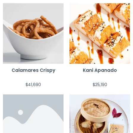
Calamares Crispy
Kani Apanado
$
41,690
$
25,190