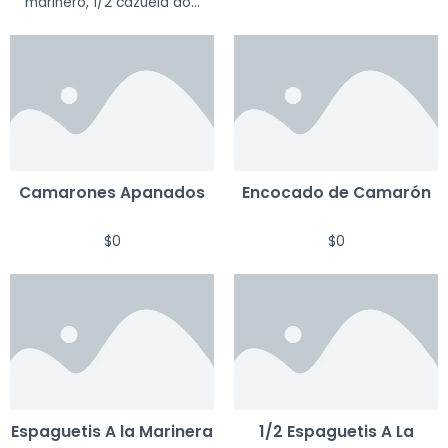
marinero, 1/2 cazuela do...
Camarones Apanados
Encocado de Camarón
$
0
$
0
Espaguetis A la Marinera
1/2 Espaguetis A La