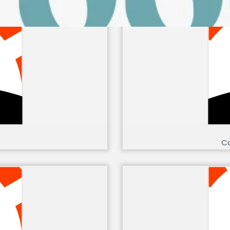
INA
C