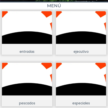
MENÚ
entradas
ejecutivo
pescados
especiales