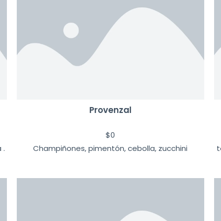
Provenzal
$
0
 .
Champiñones, pimentón, cebolla, zucchini
t