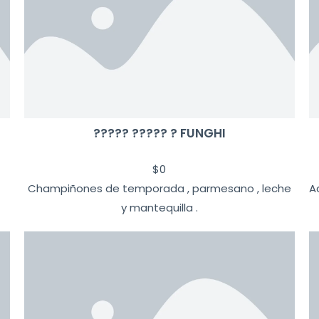
????? ????? ? FUNGHI
$
0
Champiñones de temporada , parmesano , leche
A
y mantequilla .