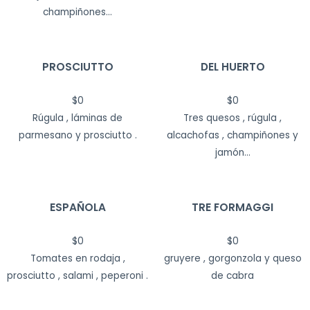
champiñones...
PROSCIUTTO
DEL HUERTO
$
0
$
0
Rúgula , láminas de
Tres quesos , rúgula ,
parmesano y prosciutto .
alcachofas , champiñones y
jamón...
ESPAÑOLA
TRE FORMAGGI
$
0
$
0
Tomates en rodaja ,
gruyere , gorgonzola y queso
prosciutto , salami , peperoni .
de cabra