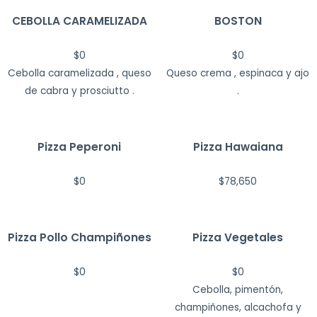
CEBOLLA CARAMELIZADA
BOSTON
$
0
$
0
Cebolla caramelizada , queso
Queso crema , espinaca y ajo
de cabra y prosciutto .
.
Pizza Peperoni
Pizza Hawaiana
$
0
$
78,650
Pizza Pollo Champiñones
Pizza Vegetales
$
0
$
0
Cebolla, pimentón,
champiñones, alcachofa y