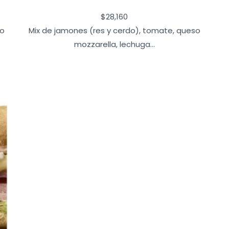
$
28,160
so
Mix de jamones (res y cerdo), tomate, queso
mozzarella, lechuga...