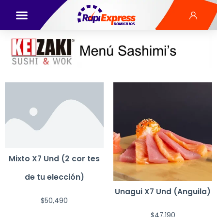
Mixto X7 Und (2 cor tes
de tu elección)
Unagui X7 Und (Anguila)
$
50,490
$
47,190