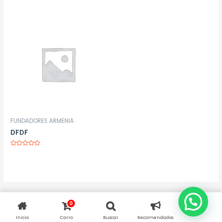
Valorado
Valorado
con
con
0
0
de
de
5
5
FUNDADORES ARMENIA
DFDF
Valorado
con
0
de
5
0
Inicio
Carro
Buscar
Recomendados