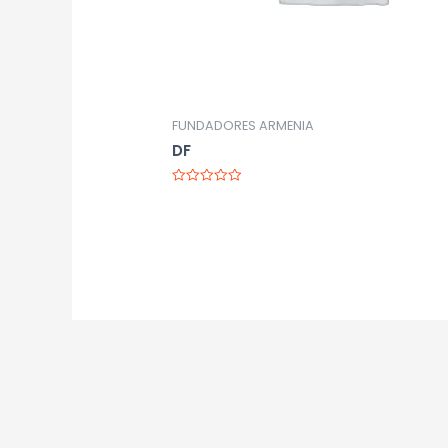
FUNDADORES ARMENIA
DF
Valorado
con
0
de
5