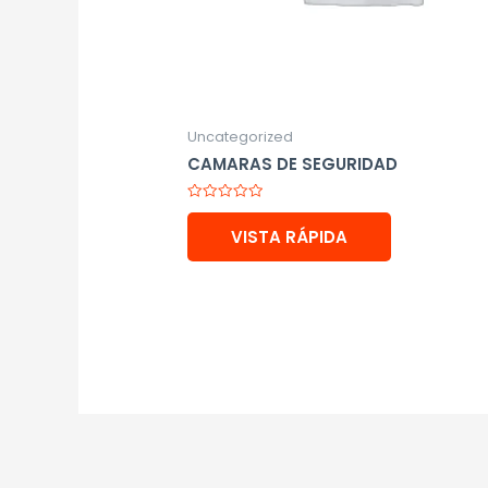
Uncategorized
CAMARAS DE SEGURIDAD
Valorado
con
VISTA RÁPIDA
0
de
5