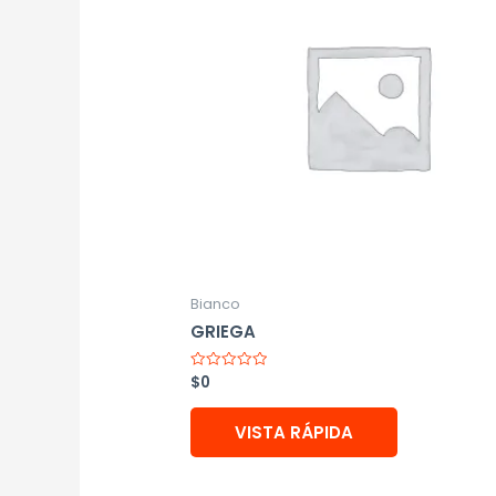
Bianco
GRIEGA
$
0
Valorado
con
0
de
VISTA RÁPIDA
5