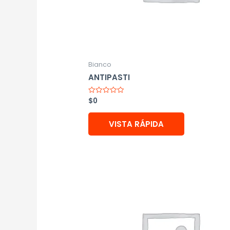
Bianco
ANTIPASTI
$
0
Valorado
con
0
de
VISTA RÁPIDA
5