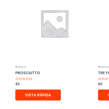
Bianco
Bianco
PROSCIUTTO
TRE 
$
0
$
0
Valorado
Valorad
con
con
0
0
de
de
VISTA RÁPIDA
5
5