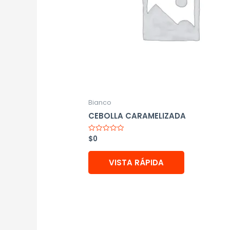
Bianco
CEBOLLA CARAMELIZADA
$
0
Valorado
con
0
de
VISTA RÁPIDA
5