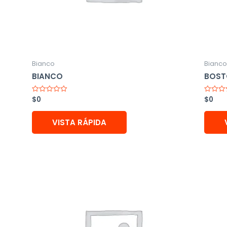
Bianco
Bianco
BIANCO
BOST
$
0
$
0
Valorado
Valorad
con
con
0
0
de
de
VISTA RÁPIDA
5
5