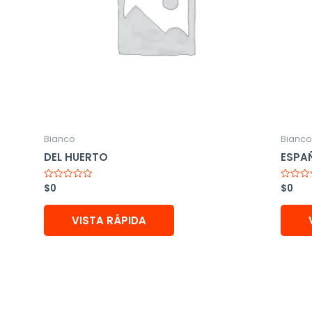
Bianco
Bianco
DEL HUERTO
ESPA
$
0
$
0
Valorado
Valorad
con
con
0
0
de
de
VISTA RÁPIDA
5
5