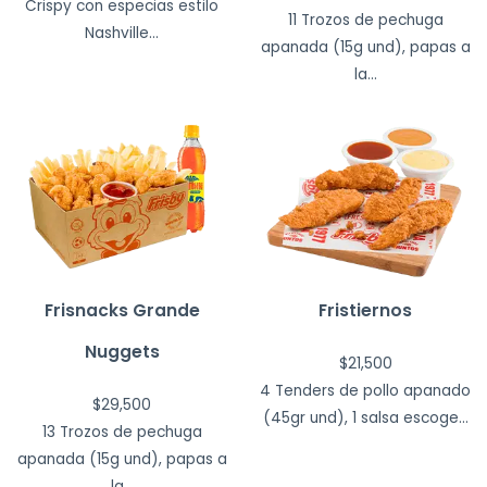
Crispy con especias estilo
11 Trozos de pechuga
Nashville...
apanada (15g und), papas a
la...
Frisnacks Grande
Fristiernos
Nuggets
$
21,500
4 Tenders de pollo apanado
$
29,500
(45gr und), 1 salsa escoge...
13 Trozos de pechuga
apanada (15g und), papas a
la...