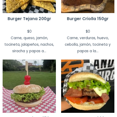
Burger Tejana 200gr
Burger Criolla 150gr
$
0
$
0
Carne, queso, jamón,
Carne, verduras, huevo,
tocineta, jalapeños, nachos,
cebolla, jamón, tocineta y
siracha y papas a...
papas a la...