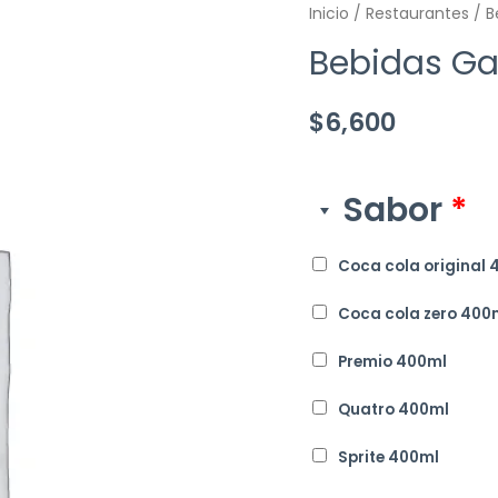
Inicio
/
Restaurantes
/ B
Bebidas G
$
6,600
Sabor
*
Coca cola original 
Coca cola zero 400
Premio 400ml
Quatro 400ml
Sprite 400ml