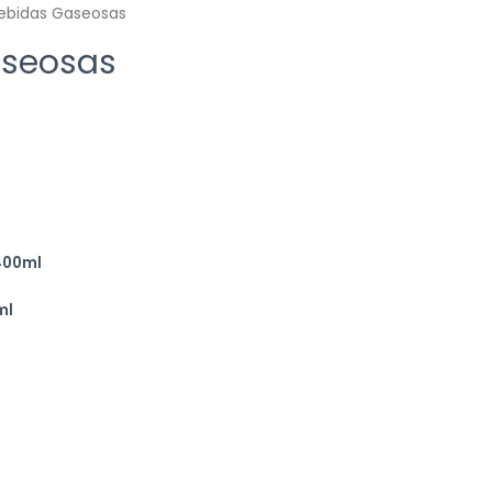
ebidas Gaseosas
aseosas
400ml
ml