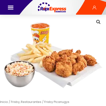
Inicio
/
Frisby, Restaurantes
/ Frisby Picanugys