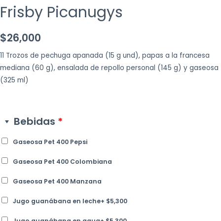
Frisby Picanugys
$
26,000
11 Trozos de pechuga apanada (15 g und), papas a la francesa
mediana (60 g), ensalada de repollo personal (145 g) y gaseosa
(325 ml)
Bebidas
*
Gaseosa Pet 400 Pepsi
Gaseosa Pet 400 Colombiana
Gaseosa Pet 400 Manzana
Jugo guanábana en leche
+
$
5,300
Jugo guanábana en agua
+
$
5,300