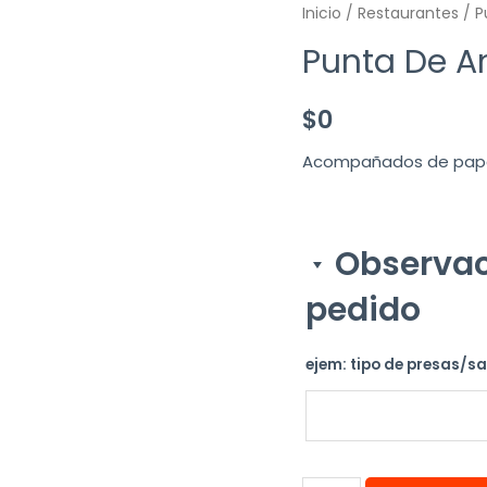
Inicio
/
Restaurantes
/ P
Punta De A
$
0
Acompañados de papas 
Observac
pedido
ejem: tipo de presas/s