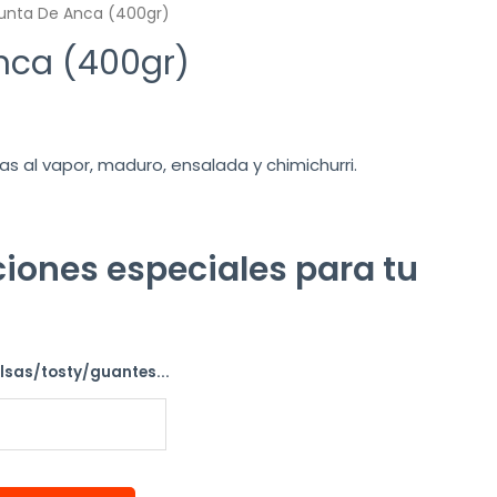
unta De Anca (400gr)
nca (400gr)
al vapor, maduro, ensalada y chimichurri.
iones especiales para tu
alsas/tosty/guantes...