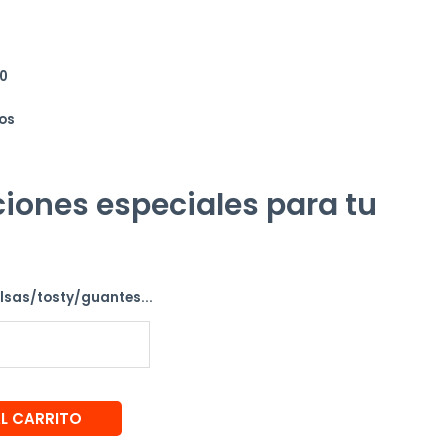
0
os
iones especiales para tu
alsas/tosty/guantes...
AL CARRITO