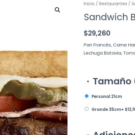
Inicio
/
Restaurantes
/ S
Sandwich B
$
29,260
Pan Francés, Carne Ha
Lechuga Batavia, Tomat
Tamaño 
Personal 21cm
Grande 35cm
+
$
12,