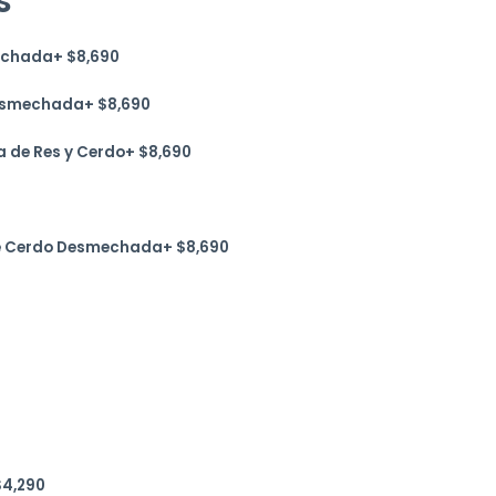
s
echada
+
$
8,690
Desmechada
+
$
8,690
 de Res y Cerdo
+
$
8,690
de Cerdo Desmechada
+
$
8,690
0
$
4,290