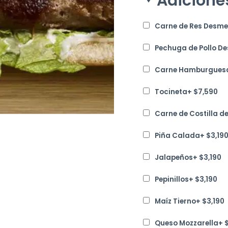
Adicione
Carne de Res Desm
Pechuga de Pollo 
Carne Hamburguesa
Tocineta
+
$
7,590
Carne de Costilla 
Piña Calada
+
$
3,19
Jalapeños
+
$
3,190
Pepinillos
+
$
3,190
Maíz Tierno
+
$
3,190
Queso Mozzarella
+