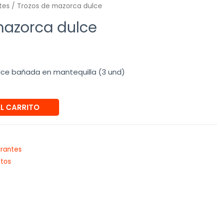
tes
/ Trozos de mazorca dulce
mazorca dulce
ce bañada en mantequilla (3 und)
AL CARRITO
urantes
tos