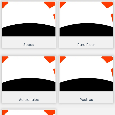
Sopas
Para Picar
Adicionales
Postres