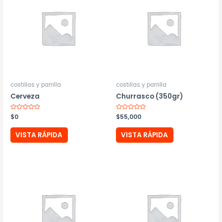
costillas y parrilla
costillas y parrilla
Cerveza
Churrasco (350gr)
Valorado
$
0
Valorado
$
55,000
con
con
0
0
de
de
VISTA RÁPIDA
VISTA RÁPIDA
5
5