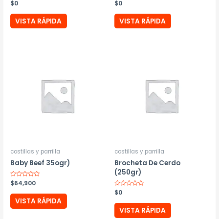
Valorado
$
0
Valorado
$
0
con
con
0
0
de
de
VISTA RÁPIDA
VISTA RÁPIDA
5
5
costillas y parrilla
costillas y parrilla
Baby Beef 35ogr)
Brocheta De Cerdo
(250gr)
Valorado
$
64,900
con
Valorado
$
0
0
con
de
VISTA RÁPIDA
0
5
de
VISTA RÁPIDA
5