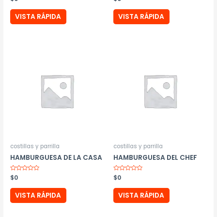
con
con
0
0
de
de
VISTA RÁPIDA
VISTA RÁPIDA
5
5
costillas y parrilla
costillas y parrilla
HAMBURGUESA DE LA CASA
HAMBURGUESA DEL CHEF
Valorado
$
0
Valorado
$
0
con
con
0
0
de
de
VISTA RÁPIDA
VISTA RÁPIDA
5
5