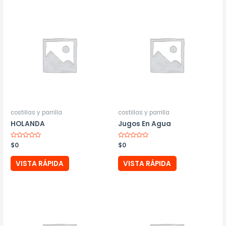
costillas y parrilla
costillas y parrilla
HOLANDA
Jugos En Agua
Valorado
$
0
Valorado
$
0
con
con
0
0
de
de
VISTA RÁPIDA
VISTA RÁPIDA
5
5