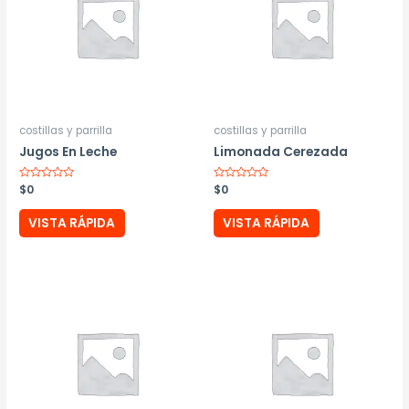
costillas y parrilla
costillas y parrilla
Jugos En Leche
Limonada Cerezada
Valorado
$
0
Valorado
$
0
con
con
0
0
de
de
VISTA RÁPIDA
VISTA RÁPIDA
5
5