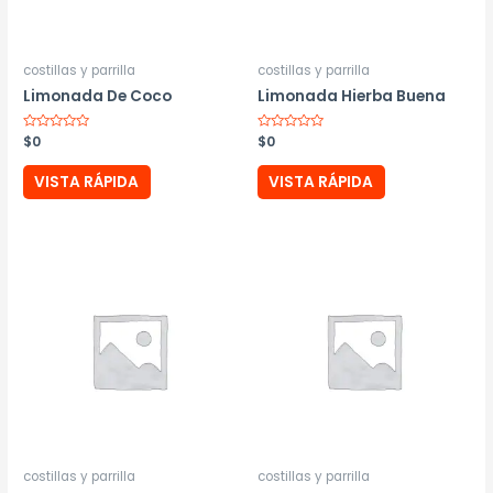
costillas y parrilla
costillas y parrilla
Limonada De Coco
Limonada Hierba Buena
Valorado
$
0
Valorado
$
0
con
con
0
0
de
de
VISTA RÁPIDA
VISTA RÁPIDA
5
5
costillas y parrilla
costillas y parrilla