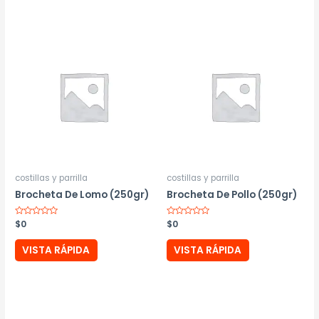
costillas y parrilla
costillas y parrilla
Brocheta De Lomo (250gr)
Brocheta De Pollo (250gr)
Valorado
$
0
Valorado
$
0
con
con
0
0
de
de
VISTA RÁPIDA
VISTA RÁPIDA
5
5