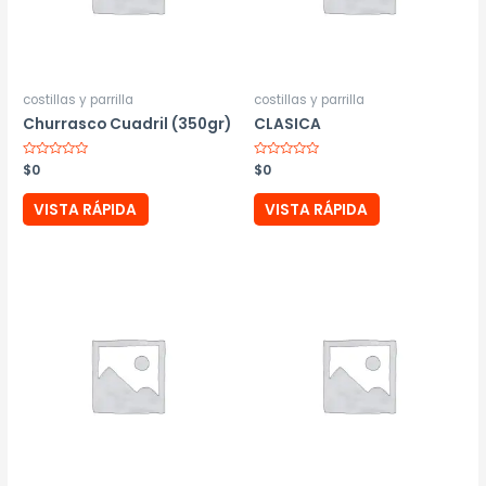
costillas y parrilla
costillas y parrilla
Churrasco Cuadril (350gr)
CLASICA
Valorado
$
0
Valorado
$
0
con
con
0
0
de
de
VISTA RÁPIDA
VISTA RÁPIDA
5
5