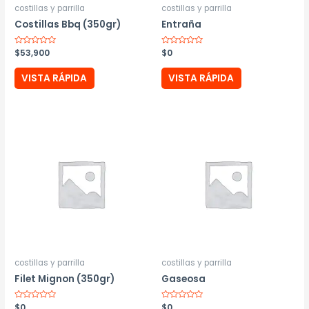
costillas y parrilla
costillas y parrilla
Costillas Bbq (350gr)
Entraña
Valorado
$
53,900
Valorado
$
0
con
con
0
0
de
de
VISTA RÁPIDA
VISTA RÁPIDA
5
5
costillas y parrilla
costillas y parrilla
Filet Mignon (350gr)
Gaseosa
Valorado
$
0
Valorado
$
0