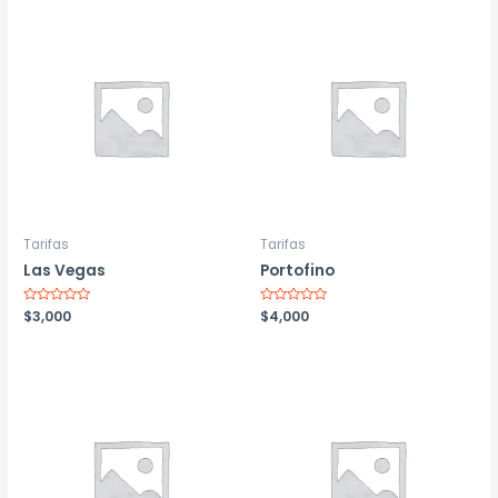
5
5
Tarifas
Tarifas
Las Vegas
Portofino
Valorado
$
3,000
Valorado
$
4,000
con
con
0
0
de
de
5
5