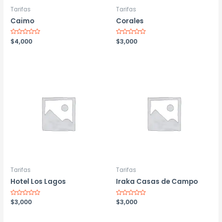
Tarifas
Tarifas
Caimo
Corales
Valorado
$
4,000
Valorado
$
3,000
con
con
0
0
de
de
5
5
Tarifas
Tarifas
Hotel Los Lagos
Iraka Casas de Campo
Valorado
$
3,000
Valorado
$
3,000
con
con
0
0
de
de