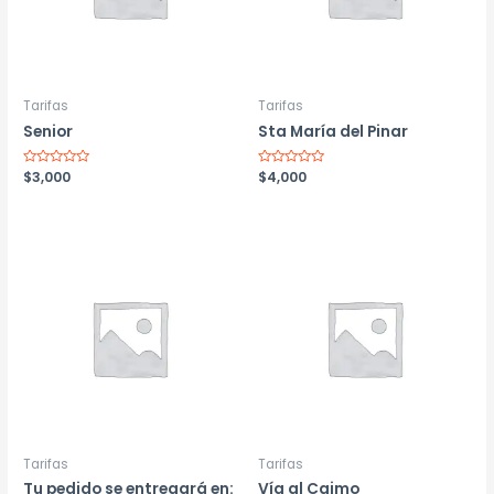
Tarifas
Tarifas
Senior
Sta María del Pinar
Valorado
$
3,000
Valorado
$
4,000
con
con
0
0
de
de
5
5
Tarifas
Tarifas
Tu pedido se entregará en:
Vía al Caimo