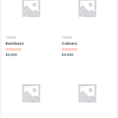
Tarifas
Tarifas
Bambazú
Cabrero
Valorado
$
3,000
Valorado
$
4,000
con
con
0
0
de
de
5
5