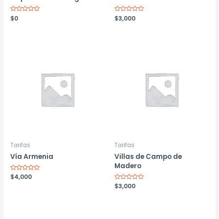
Valorado
$
0
Valorado
$
3,000
con
con
0
0
de
de
5
5
Tarifas
Tarifas
Vía Armenia
Villas de Campo de
Madero
Valorado
$
4,000
con
Valorado
$
3,000
0
con
de
0
5
de
5