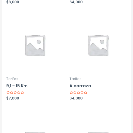
Valorado
$
3,000
Valorado
$
4,000
con
con
0
0
de
de
5
5
Tarifas
Tarifas
9,1 – 15 Km
Alcarraza
Valorado
$
7,000
Valorado
$
4,000
con
con
0
0
de
de
5
5