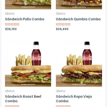
Qbano
Qbano
Sándwich Pollo Combo
Sándwich Qumbia Combo
Valorado
$
36,190
Valorado
$
39,490
con
con
0
0
de
de
5
5
Qbano
Qbano
Sándwich Roast Beef
Sándwich Ropa Vieja
Combo
Combo