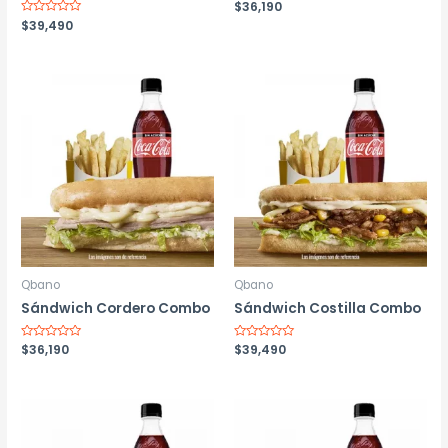
Valorado
$
36,190
con
Valorado
$
39,490
0
con
de
0
5
de
5
Qbano
Qbano
Sándwich Cordero Combo
Sándwich Costilla Combo
Valorado
$
36,190
Valorado
$
39,490
con
con
0
0
de
de
5
5