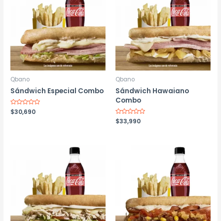
Qbano
Qbano
Sándwich Especial Combo
Sándwich Hawaiano
Combo
Valorado
$
30,690
con
Valorado
$
33,990
0
con
de
0
5
de
5