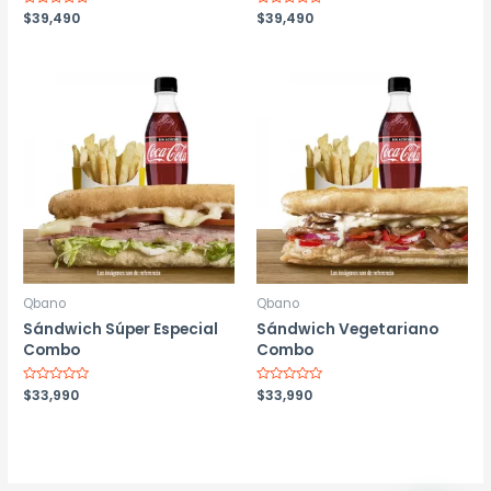
Valorado
$
39,490
Valorado
$
39,490
con
con
0
0
de
de
5
5
Qbano
Qbano
Sándwich Súper Especial
Sándwich Vegetariano
Combo
Combo
Valorado
$
33,990
Valorado
$
33,990
con
con
0
0
de
de
5
5