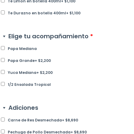
Te Limon en botella 400ml
+
$
1,100
Te Durazno en botella 400ml
+
$
1,100
Elige tu acompañamiento
*
Papa Mediana
Papa Grande
+
$
2,200
Yuca Mediana
+
$
2,200
1/2 Ensalada Tropical
Adiciones
Carne de Res Desmechada
+
$
8,690
Pechuga de Pollo Desmechada
+
$
8,690