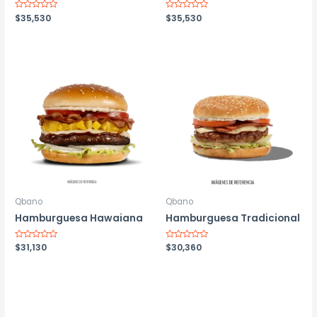
Valorado
$
35,530
Valorado
$
35,530
con
con
0
0
de
de
5
5
Qbano
Qbano
Hamburguesa Hawaiana
Hamburguesa Tradicional
Valorado
$
31,130
Valorado
$
30,360
con
con
0
0
de
de
5
5