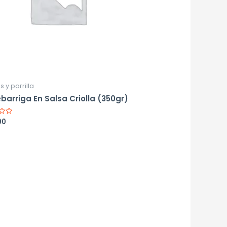
s y parrilla
barriga En Salsa Criolla (350gr)
00
o