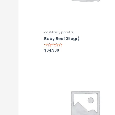
costillas y parrilla
Baby Beef 35ogr)
$
64,900
Valorado
con
0
de
5