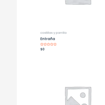
costillas y parrilla
Entraña
$
0
Valorado
con
0
de
5