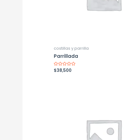
costillas y parrilla
Parrillada
$
38,500
Valorado
con
0
de
5