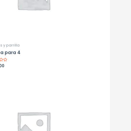
s y parrilla
a para 4
400
o