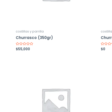
costillas y parrilla
costilla
Churrasco (350gr)
Churr
$
55,000
$
0
Valorado
Valorad
con
con
0
0
de
de
5
5