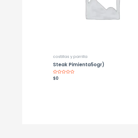
costillas y parrilla
Steak Pimienta5ogr)
$
0
Valorado
con
0
de
5