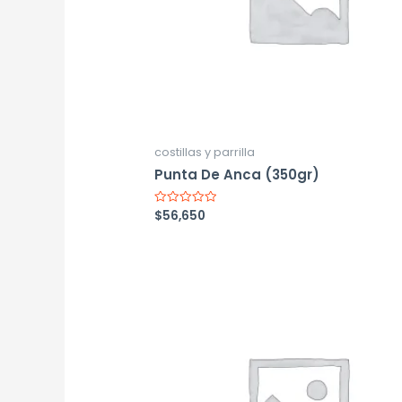
costillas y parrilla
Punta De Anca (350gr)
$
56,650
Valorado
con
0
de
5