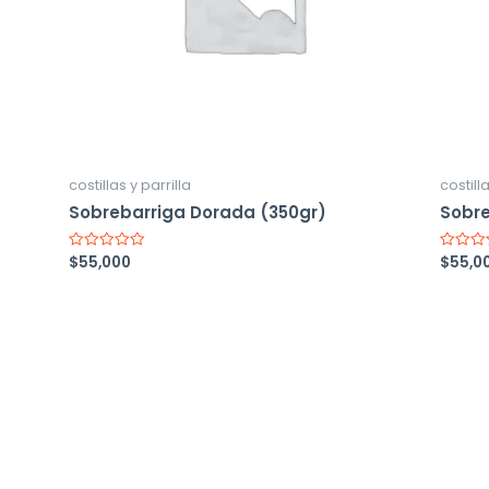
costillas y parrilla
costilla
Sobrebarriga Dorada (350gr)
Sobre
$
55,000
$
55,0
Valorado
Valorad
con
con
0
0
de
de
5
5