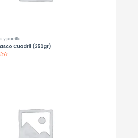
s y parrilla
asco Cuadril (350gr)
o