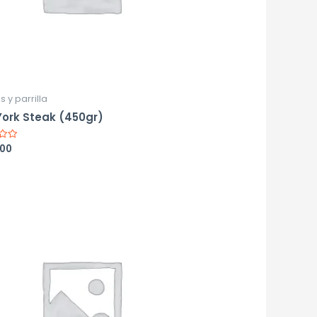
s y parrilla
ork Steak (450gr)
600
o