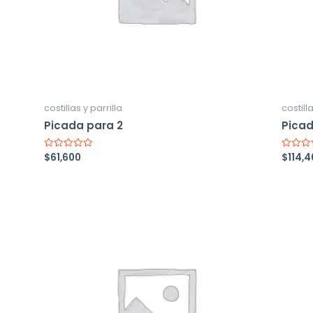
costillas y parrilla
costilla
Picada para 2
Picad
$
61,600
$
114,
Valorado
Valorad
con
con
0
0
de
de
5
5