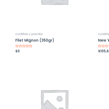
costillas y parrilla
costilla
Filet Mignon (350gr)
New Y
$
0
$
105,
Valorado
Valorad
con
con
0
0
de
de
5
5