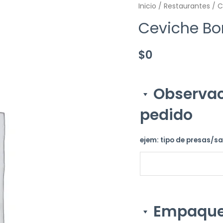
Inicio
/
Restaurantes
/ C
Ceviche Bo
$
0
Observac
pedido
ejem: tipo de presas/s
Empaque