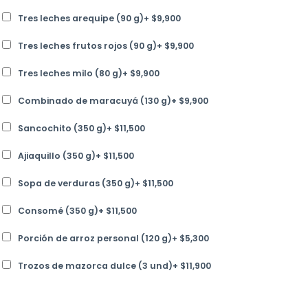
Tres leches arequipe (90 g)
+
$
9,900
Tres leches frutos rojos (90 g)
+
$
9,900
Tres leches milo (80 g)
+
$
9,900
Combinado de maracuyá (130 g)
+
$
9,900
Sancochito (350 g)
+
$
11,500
Ajiaquillo (350 g)
+
$
11,500
Sopa de verduras (350 g)
+
$
11,500
Consomé (350 g)
+
$
11,500
Porción de arroz personal (120 g)
+
$
5,300
Trozos de mazorca dulce (3 und)
+
$
11,900