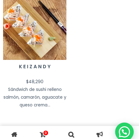
K E I Z A N D Y
$
48,290
Sándwich de sushi relleno
salmón, camarón, aguacate y
queso crema...
0