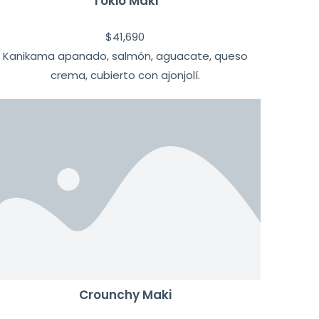
Tokio Maki
$
41,690
Kanikama apanado, salmón, aguacate, queso
crema, cubierto con ajonjolí.
Crounchy Maki