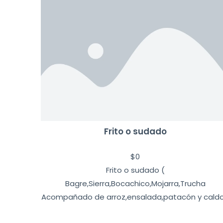
Frito o sudado
$
0
Frito o sudado (
Bagre,Sierra,Bocachico,Mojarra,Trucha
Acompañado de arroz,ensalada,patacón y caldo.