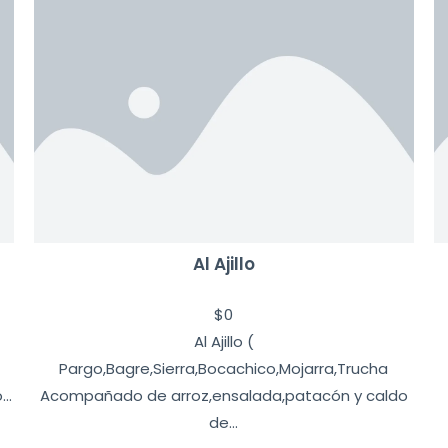
Al Ajillo
$
0
Al Ajillo (
Pargo,Bagre,Sierra,Bocachico,Mojarra,Trucha
..
Acompañado de arroz,ensalada,patacón y caldo
de...