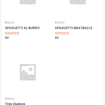
Bianco
Bianco
SPAGUETTI AL BURRO
SPAGUETTI MEATBALLS
Valorado
$
0
Valorado
$
0
con
con
0
0
de
de
5
5
Bianco
Tres Quesos