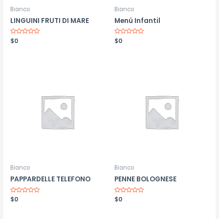
Bianco
Bianco
LINGUINI FRUTI DI MARE
Menú Infantil
Valorado
$
0
Valorado
$
0
con
con
0
0
de
de
5
5
Bianco
Bianco
PAPPARDELLE TELEFONO
PENNE BOLOGNESE
Valorado
$
0
Valorado
$
0
con
con
0
0
de
de