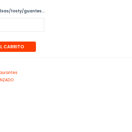
alsas/tosty/guantes...
AL CARRITO
aurantes
VANZADO