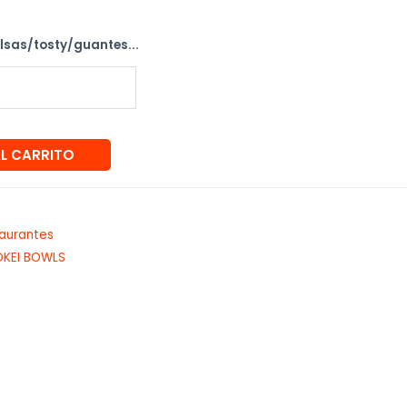
alsas/tosty/guantes...
AL CARRITO
aurantes
OKEI BOWLS