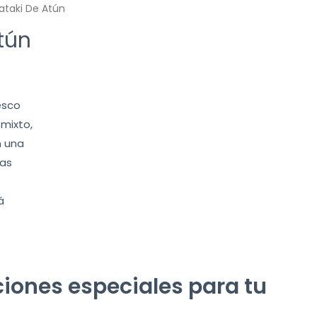
ataki De Atún
tún
esco
 mixto,
n una
gas
á
iones especiales para tu