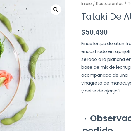
Inicio
/
Restaurantes
/ T
Tataki De A
$
50,490
Finas lonjas de atún fr
encostrado en ajonjolí
sellado a la plancha e
base de mix de lechu
acompañado de una
vinagreta de maracuy
y ceite de ajonjolí.
Observac
pedido