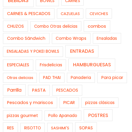
BEBIDAS
BOWLS
CARNES
CARNES & PESCADOS
CAZUELAS
CEVICHES
combos
CHUZOS
Combo Otras delicias
Combo Sándwich
Combo Wraps
Ensaladas
ENTRADAS
ENSALADAS Y POKEI BOWLS
HAMBURGUESAS
ESPECIALES
Frisdelicias
Para picar
Otras delicias
PAD THAI
Panaderia
Parrilla
PASTA
PESCADOS
Pescados y mariscos
PICAR
pizzas clásicas
POSTRES
pizzas gourmet
Pollo Apanado
RES
SOPAS
RISOTTO
SASHIMI'S